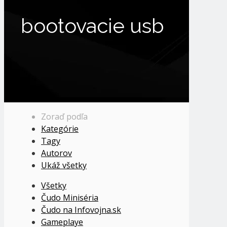
bootovacie usb
Zoraď podľa
Kategórie
Tagy
Autorov
Ukáž všetky
Všetky
Čudo Miniséria
Čudo na Infovojna.sk
Gameplaye