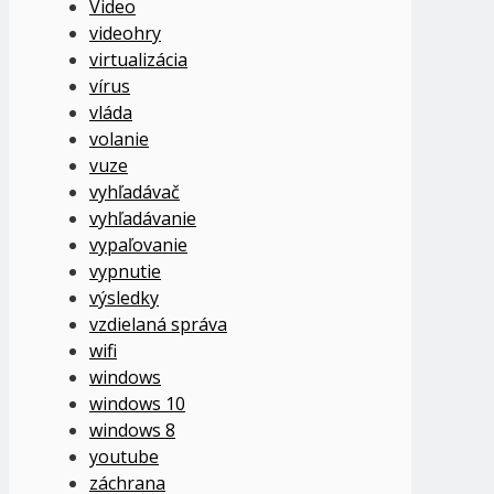
Video
videohry
virtualizácia
vírus
vláda
volanie
vuze
vyhľadávač
vyhľadávanie
vypaľovanie
vypnutie
výsledky
vzdielaná správa
wifi
windows
windows 10
windows 8
youtube
záchrana