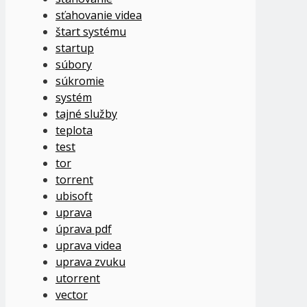
sťahovanie videa
štart systému
startup
súbory
súkromie
systém
tajné služby
teplota
test
tor
torrent
ubisoft
uprava
úprava pdf
uprava videa
uprava zvuku
utorrent
vector