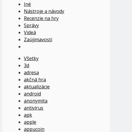
Iné
Nástroje a návody
Recenzie na hry
Správy
Videá
Zaújimavosti
Všetky
3d
adresa
akčná hra
aktualizácie
android
anonymita
antivírus
apk
apple
appucoin