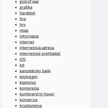
god of war
grafika
harddisk
hra
hry
imap
informácie
internet
internetová adresa
internetový prehliadač
iOS
iot
kancelársky balík
keylogger
klamstvo
kompresia
konferenčný hovor
konverzia
kryptomena