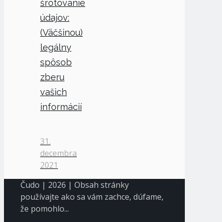
šrotovanie
údajov:
(Väčšinou)
legálny
spôsob
zberu
vašich
informácií
31.
decembra
2021
Čudo | 2026 | Obsah stránky
používajte ako sa vám zachce, dúfame,
že pomohlo...