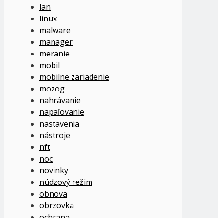
lan
linux
malware
manager
meranie
mobil
mobilne zariadenie
mozog
nahrávanie
napaľovanie
nastavenia
nástroje
nft
noc
novinky
núdzový režim
obnova
obrzovka
ochrana