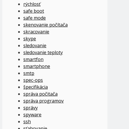
rýchlosť
safe boot
safe mode
skenovanie počítača
skracovanie
skype
sledovanie
sledovanie teploty
smartfon
smartphone
smtp
spec-ops
špecifikácia
správa počitača
správa programov
správy
spyware
ssh
sťahovanie