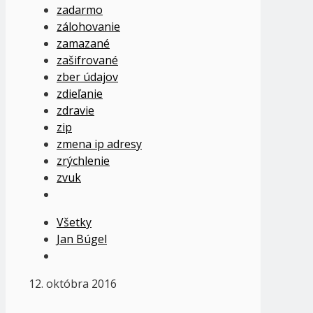
zadarmo
zálohovanie
zamazané
zašifrované
zber údajov
zdieľanie
zdravie
zip
zmena ip adresy
zrýchlenie
zvuk
Všetky
Jan Búgel
12. októbra 2016