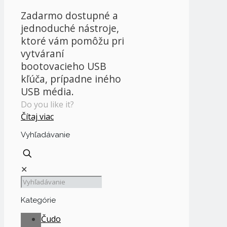
Zadarmo dostupné a
jednoduché nástroje,
ktoré vám pomôžu pri
vytváraní
bootovacieho USB
kľúča, prípadne iného
USB média.
Do you like it?
Čítaj viac
Vyhľadávanie
✕
Kategórie
Čudo