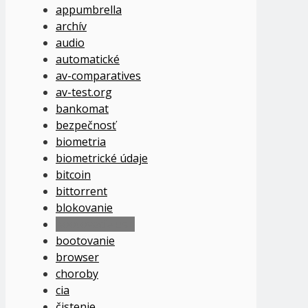
appumbrella
archív
audio
automatické
av-comparatives
av-test.org
bankomat
bezpečnosť
biometria
biometrické údaje
bitcoin
bittorrent
blokovanie
bootovacie usb
bootovanie
browser
choroby
cia
čistenie