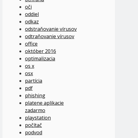
oči
oddiel
odkaz
odstraňovanie vírusov
odtraňovanie vírusov
office
október 2016
optimalizacia
os x
osx
partícia
pdf
phishing
platene aplikacie
zadarmo
playstation
počítač
podvod