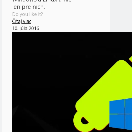
len pre nich.
Do you like it?
Čítaj viac
10. júla 2016