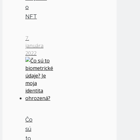
o
NFT
7.
januára
2022
Čo
sú
to