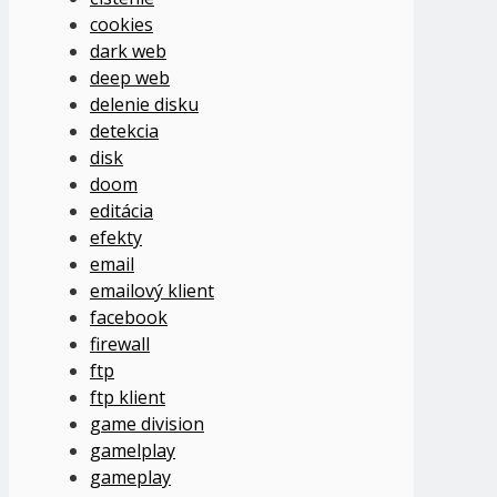
cookies
dark web
deep web
delenie disku
detekcia
disk
doom
editácia
efekty
email
emailový klient
facebook
firewall
ftp
ftp klient
game division
gamelplay
gameplay