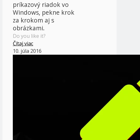
príkazový riadok vo
Windows, pekne krok
za krokom aj s
obrázkami.
Do you like it?
Čítaj viac
10. júla 2016