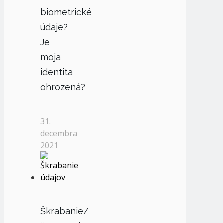
biometrické
údaje?
Je
moja
identita
ohrozená?
31.
decembra
2021
Škrabanie/