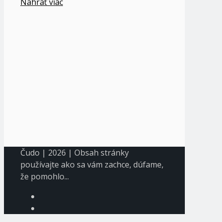
Nahrať viac
Čudo | 2026 | Obsah stránky
používajte ako sa vám zachce, dúfame,
že pomohlo...