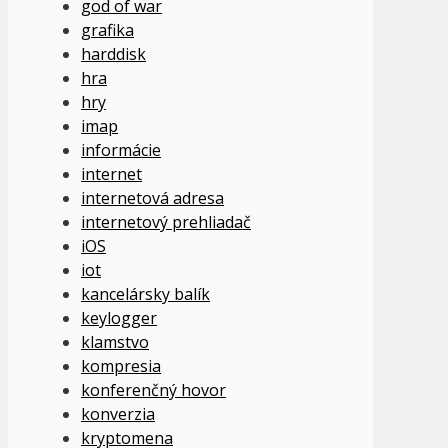
god of war
grafika
harddisk
hra
hry
imap
informácie
internet
internetová adresa
internetový prehliadač
iOS
iot
kancelársky balík
keylogger
klamstvo
kompresia
konferenčný hovor
konverzia
kryptomena