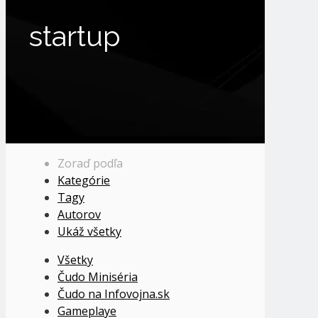
startup
Zoraď podľa
Kategórie
Tagy
Autorov
Ukáž všetky
Všetky
Čudo Miniséria
Čudo na Infovojna.sk
Gameplaye