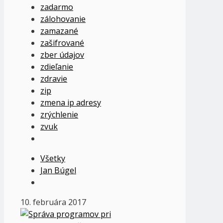
zadarmo
zálohovanie
zamazané
zašifrované
zber údajov
zdieľanie
zdravie
zip
zmena ip adresy
zrýchlenie
zvuk
Všetky
Jan Búgel
10. februára 2017