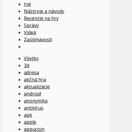
Iné
Nástroje a návody
Recenzie na hry
Správy
Videá
Zaújimavosti
Všetky
3d
adresa
akčná hra
aktualizácie
android
anonymita
antivírus
apk
apple
appucoin