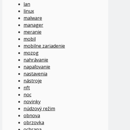
lan
linux
malware
manager
meranie
mobil
mobilne zariadenie
mozog
nahrávanie
napaľovanie
nastavenia
nástroje
nft
noc
novinky
núdzový režim
obnova
obrzovka
ochrana