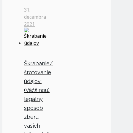
31.
decembra
2021
Škrabanie/
šrotovanie
údajov:
(Väčšinou)
legálny
spôsob
zberu
vašich