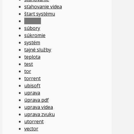
sťahovanie videa
štart systému
startup
súbory
súkromie
systém
tajné služby
teplota
test
tor
torrent
ubisoft
uprava
úprava pdf
uprava videa
uprava zvuku
utorrent
vector