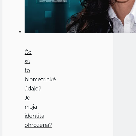
Čo
sú
to
biometrické
údaje?
Je
moja
identita
ohrozená?