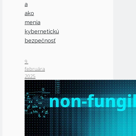
a
ako
menia
kybernetickú
bezpečnosť
9.
februára
2025