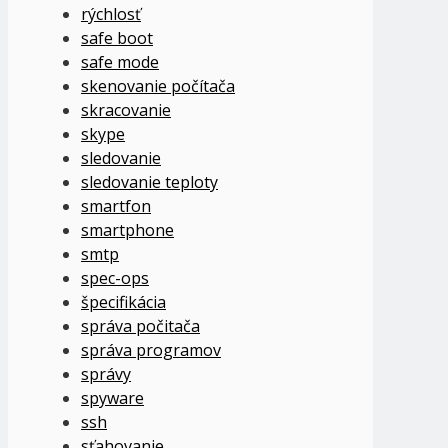
rýchlosť
safe boot
safe mode
skenovanie počítača
skracovanie
skype
sledovanie
sledovanie teploty
smartfon
smartphone
smtp
spec-ops
špecifikácia
správa počitača
správa programov
správy
spyware
ssh
sťahovanie