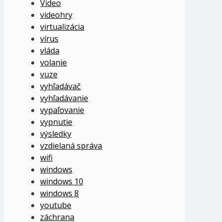
Video
videohry
virtualizácia
vírus
vláda
volanie
vuze
vyhľadávač
vyhľadávanie
vypaľovanie
vypnutie
výsledky
vzdielaná správa
wifi
windows
windows 10
windows 8
youtube
záchrana