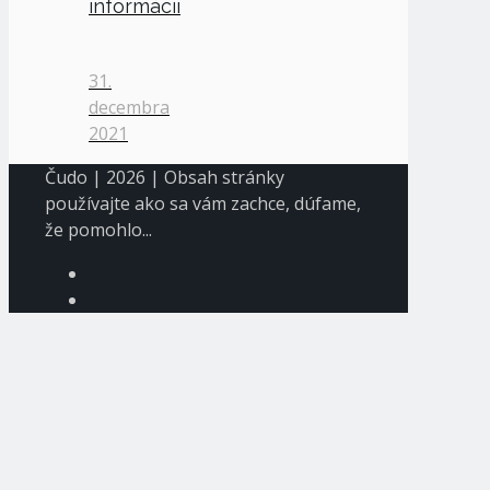
informácií
31.
decembra
2021
Čudo | 2026 | Obsah stránky
používajte ako sa vám zachce, dúfame,
že pomohlo...