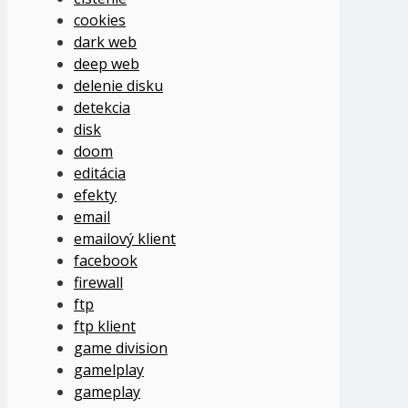
cookies
dark web
deep web
delenie disku
detekcia
disk
doom
editácia
efekty
email
emailový klient
facebook
firewall
ftp
ftp klient
game division
gamelplay
gameplay