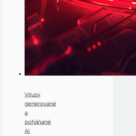
Vírusy
generované
a
poháňané
AI