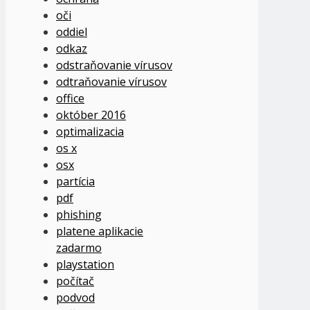
oči
oddiel
odkaz
odstraňovanie vírusov
odtraňovanie vírusov
office
október 2016
optimalizacia
os x
osx
partícia
pdf
phishing
platene aplikacie
zadarmo
playstation
počítač
podvod