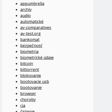
appumbrella
archív
audio
automatické
av-comparatives
av-test.org
bankomat
bezpečnosť
biometria
biometrické údaje
bitcoin
bittorrent
blokovanie
bootovacie usb
bootovanie
browser
choroby
cia
čistenie