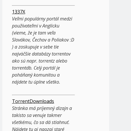
1337X
Veľmi populárny portál medzi
používateľmi v Anglicku
(vieme, že je tam veľa
Slovákov, Čechov a Poliakov :D
) a zoskupuje v sebe tie
najväčšie databázy torrentov
ako sú napr. torrentz alebo
torrentdb. Celý portál je
poháňaný komunitou a
nájdete tu úplne všetko.
TorrentDownloads
Stránka má príjemný dizajn a
takisto sa venuje takmer
všetkému, čo sa dá stiahnuť.
Nájdete tu aj naozaj staré