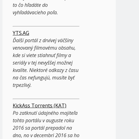
to čo hľadáte do
vyhľadávacieho poľa.
YTS.AG
Ďalší portál z drvivej väčšiny
venovaný filmovému obsahu,
kde si viete stiahnuť filmy a
seriály v tej nevyššej možnej
kvalite. Niektoré odkazy z času
na čas nefungujú, musíte byť
trpezlivý.
KickAss Torrents (KAT)
Po zatknutí údajného majiteľa
tohto portálu v auguste roku
2016 sa portál prepadol na
dno, no v decembri 2016 sa ho