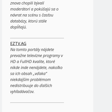
znova chopili bývalí
moderátori a pokúšajú sa o
návrat na scénu s časťou
databázy, ktorú stále
dopĺňajú.
EZTV.AG
Na tomto portály nájdete
prevažne televízne programy v
HD a FullHD kvalite, ktoré
nikde inde nenájdete, nakoľko
sa ich obsah „vďaka“
niekdajším problémom
nedistribuuje do ďalších
vyhľadávačov.