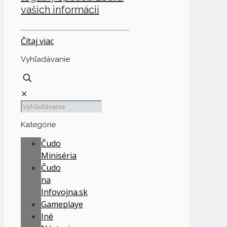
vašich informácií
Čítaj viac
Vyhľadávanie
✕
Kategórie
Čudo
Miniséria
Čudo
na
Infovojna.sk
Gameplaye
Iné