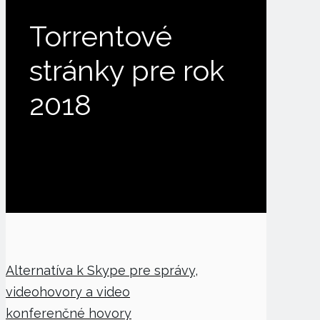
Torrentové
stránky pre rok
2018
Alternatíva k Skype pre správy,
videohovory a video
konferenčné hovory