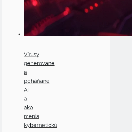
Vírusy
generované
a
poháňané
AI
a
ako
menia
kybernetickú