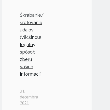
Škrabanie/
šrotovanie
údajov:
(Väčšinou)
legálny
spôsob
zberu
vašich
informácií
31.
decembra
2021