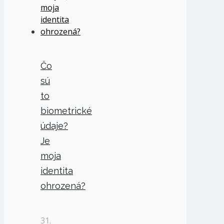
Čo
sú
to
biometrické
údaje?
Je
moja
identita
ohrozená?
31.