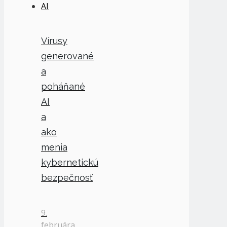
Vírusy
generované
a
poháňané
AI
a
ako
menia
kybernetickú
bezpečnosť
9.
februára