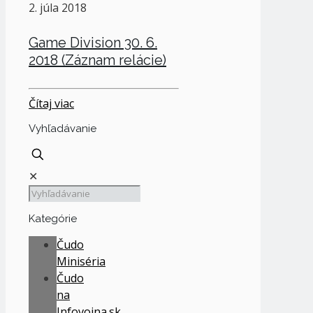
2. júla 2018
Game Division 30. 6.
2018 (Záznam relácie)
Čítaj viac
Vyhľadávanie
✕
Kategórie
Čudo
Miniséria
Čudo
na
Infovojna.sk