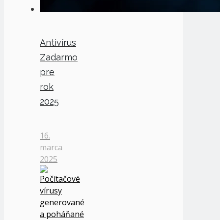
Antivírus
Zadarmo
pre
rok
2025
16.
marca
2025