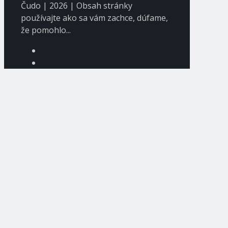
Čudo | 2026 | Obsah stránky
používajte ako sa vám zachce, dúfame,
že pomohlo...