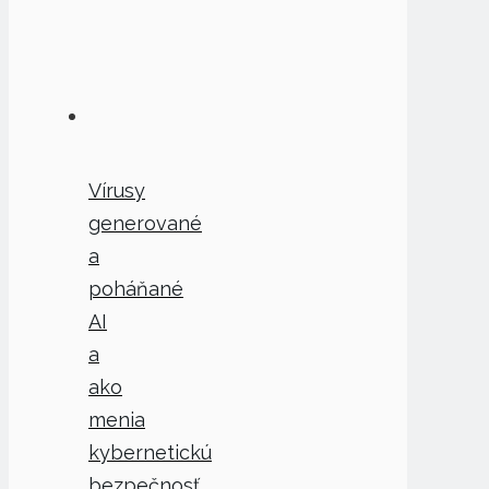
Vírusy
generované
a
poháňané
AI
a
ako
menia
kybernetickú
bezpečnosť