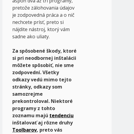
aspoň dva až tri programy,
pretože zálohovania údajov
je zodpovedná práca a o nič
nechcete prísť, preto si
nájdite nástroj, ktorý vám
sadne ako uliaty.
Za spôsobené škody, ktoré
si pri neodbornej inštalácii
môžete spôsobiť, nie sme
zodpovední. Všetky
odkazy vedú mimo tejto
stránky, odkazy som
samozrejme
prekontroloval. Niektoré
programy z tohto
zoznamu majú
tendenciu
inštalovať aj rôzne druhy
Toolbarov
, preto vás