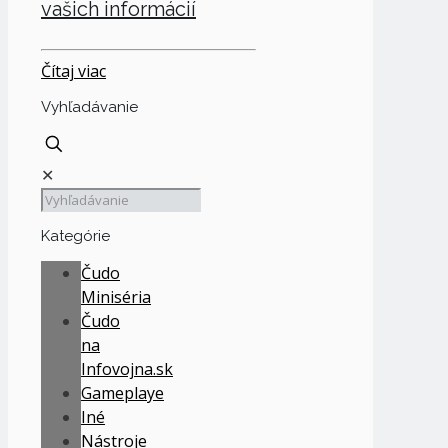
vašich informácií
Čítaj viac
Vyhľadávanie
✕
Kategórie
Čudo
Miniséria
Čudo
na
Infovojna.sk
Gameplaye
Iné
Nástroje