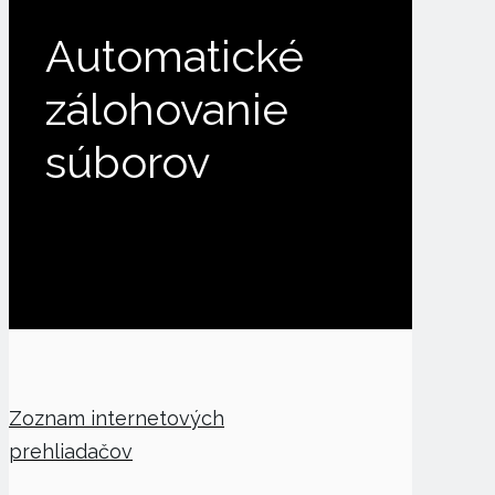
Automatické
zálohovanie
súborov
Zoznam internetových
prehliadačov