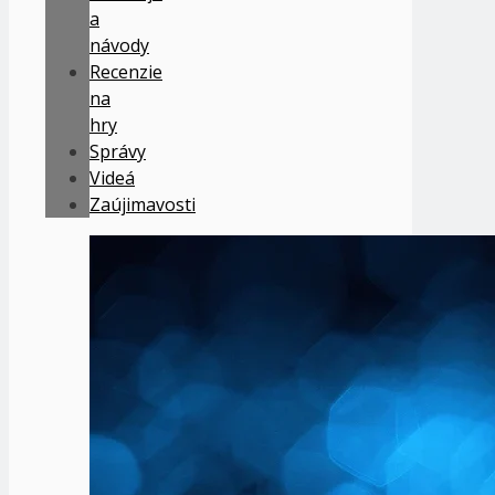
a
návody
Recenzie
na
hry
Správy
Videá
Zaújimavosti