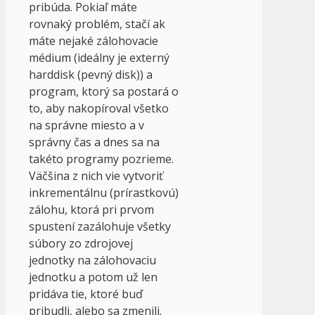
pribúda. Pokiaľ máte
rovnaký problém, stačí ak
máte nejaké zálohovacie
médium (ideálny je externý
harddisk (pevný disk)) a
program, ktorý sa postará o
to, aby nakopíroval všetko
na správne miesto a v
správny čas a dnes sa na
takéto programy pozrieme.
Väčšina z nich vie vytvoriť
inkrementálnu (prírastkovú)
zálohu, ktorá pri prvom
spustení zazálohuje všetky
súbory zo zdrojovej
jednotky na zálohovaciu
jednotku a potom už len
pridáva tie, ktoré buď
pribudli, alebo sa zmenili.