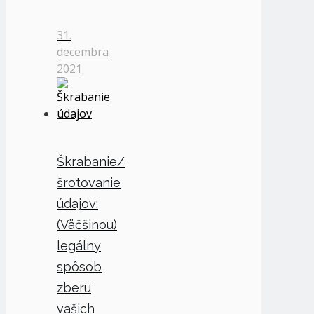
31.
decembra
2021
Škrabanie/
šrotovanie
údajov:
(Väčšinou)
legálny
spôsob
zberu
vašich