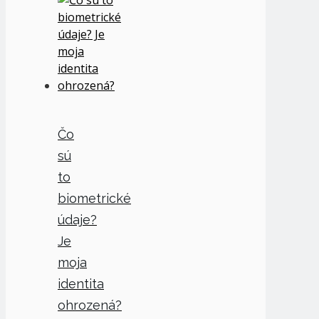
Čo
sú
to
biometrické
údaje?
Je
moja
identita
ohrozená?