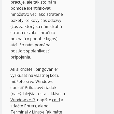
pracuje, ale takisto nám
pomôže identifikovať
množstvo vecí ako stratené
pakety, celkový čas odozvy
(čas za ktorý sa nám druhá
strana ozvala – hráči to
poznajú v podobe lagov)
atď., čo nám pomáha
posúdiť spoľahlivosť
pripojenia.
Ak si chcete „pingovanie“
vyskúšať na vlastnej koži,
môžete si vo Windows
spustiť Príkazový riadok
(najrýchlejšia cesta – klávesa
Windows + R
, napíšte
cmd
a
stlačte Enter), alebo
Terminal v Linuxe (ak máte