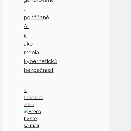
a
poháňané
AI
a
ako
menia
kybernetickú
bezpečnosť
9.
februára
2025