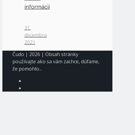
informácií
31.
decembra
2021
Čudo | 2026 | Obsah stránky
používajte ako sa vám zachce, dúfame,
že pomohlo...