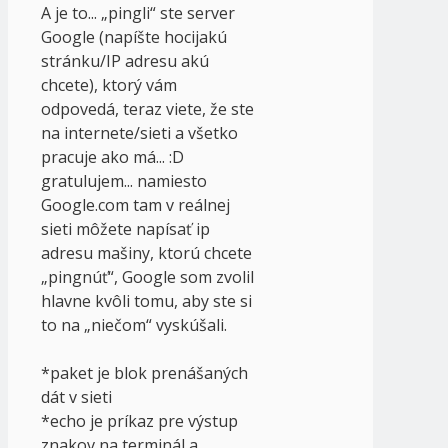
A je to... „pingli“ ste server
Google (napíšte hocijakú
stránku/IP adresu akú
chcete), ktorý vám
odpovedá, teraz viete, že ste
na internete/sieti a všetko
pracuje ako má... :D
gratulujem... namiesto
Google.com tam v reálnej
sieti môžete napísať ip
adresu mašiny, ktorú chcete
„pingnúť“, Google som zvolil
hlavne kvôli tomu, aby ste si
to na „niečom“ vyskúšali.
*paket je blok prenášaných
dát v sieti
*echo je príkaz pre výstup
znakov na terminál a