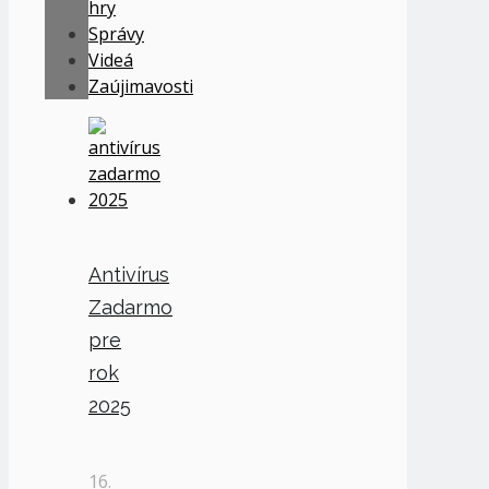
hry
Správy
Videá
Zaújimavosti
Antivírus
Zadarmo
pre
rok
2025
16.