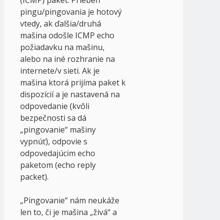
(ICMP) paket. Priebeh
pingu/pingovania je hotový
vtedy, ak ďalšia/druhá
mašina odošle ICMP echo
požiadavku na mašinu,
alebo na iné rozhranie na
internete/v sieti. Ak je
mašina ktorá prijíma paket k
dispozícií a je nastavená na
odpovedanie (kvôli
bezpečnosti sa dá
„pingovanie“ mašiny
vypnúť), odpovie s
odpovedajúcim echo
paketom (echo reply
packet).
„Pingovanie“ nám neukáže
len to, či je mašina „živá“ a